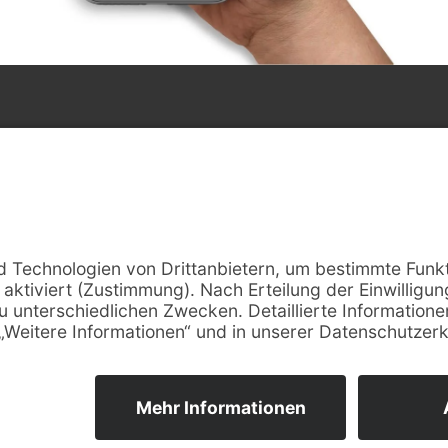
Unser Büro in Duisburg
Führerschein Ambulanz
Geibelstr. 26
47057 Duisburg (Neudorf)
Anfahrt / Lage
Impressum